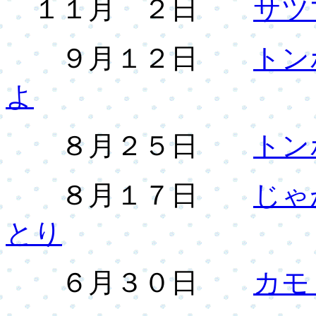
１１月 ２日
サツ
９月１２日
トン
よ
８月２５日
トン
８月１７日
じゃ
とり
６月３０日
カモ