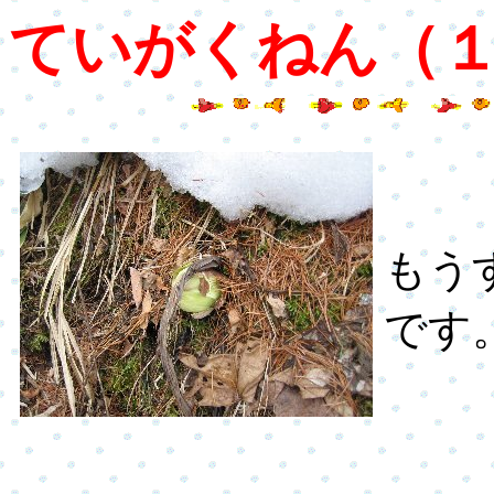
ていがくねん（
もう
です