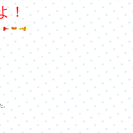
よ！
た。