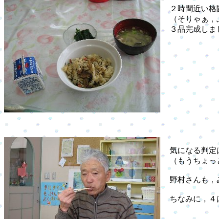
２時間近い格
（そりゃぁ，ふ
３品完成しま
気になる判定は
（もうちょっと
野村さんも，み
ちなみに，４は