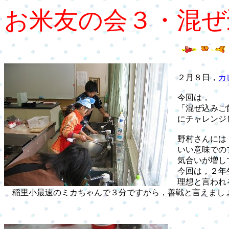
お米友の会３・混ぜ
２月８日，
カ
今回は，
「混ぜ込みご飯
にチャレンジ
野村さんには「
いい意味での
気合いが増し
今回は，２年生
理想と言われる
稲里小最速のミカちゃんで３分ですから，善戦と言えまし