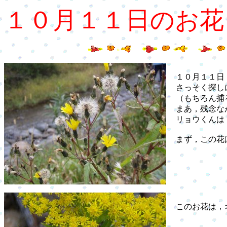
１０月１１日のお花
１０月１１日，
さっそく探し
（もちろん捕る
まあ，残念なが
リョウくんは，
まず，この花
このお花は，