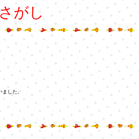
さがし
いました。
。