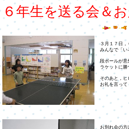
６年生を送る会＆お
３月１７日，
みんなで「い
段ボールが意
ラケットに勝つ
そのあと，ヒ
お礼を言って
お別れ会の方