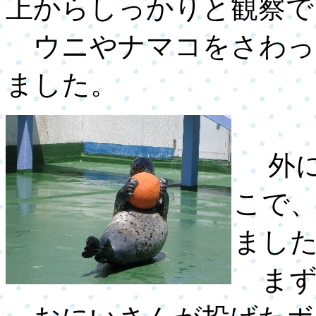
上からしっかりと観察で
ウニやナマコをさわっ
ました。
外に
こで
まし
まず